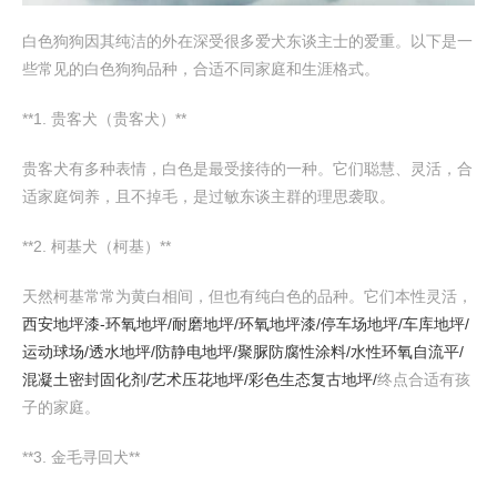
白色狗狗因其纯洁的外在深受很多爱犬东谈主士的爱重。以下是一
些常见的白色狗狗品种，合适不同家庭和生涯格式。
**1. 贵客犬（贵客犬）**
贵客犬有多种表情，白色是最受接待的一种。它们聪慧、灵活，合
适家庭饲养，且不掉毛，是过敏东谈主群的理思袭取。
**2. 柯基犬（柯基）**
天然柯基常常为黄白相间，但也有纯白色的品种。它们本性灵活，
西安地坪漆-环氧地坪/耐磨地坪/环氧地坪漆/停车场地坪/车库地坪/
运动球场/透水地坪/防静电地坪/聚脲防腐性涂料/水性环氧自流平/
混凝土密封固化剂/艺术压花地坪/彩色生态复古地坪/
终点合适有孩
子的家庭。
**3. 金毛寻回犬**