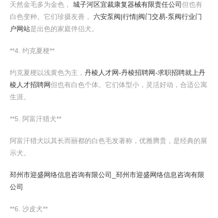
天然金毛多为金色，
城子河区宜裁康复器械有限责任公司
但也有
白色变种。它们珍摄友善，
六安泵阀|行情|阀门交易-泵阀行业门
户网站
是出色的家庭伴侣犬。
**4. 约克夏梗**
约克夏梗以浅黄色为主，
丹棱人才网-丹棱招聘网-求职招聘就上丹
棱人才招聘网
但也有白色个体。它们体型小，灵活好动，合适公寓
生涯。
**5. 阿富汗猎犬**
阿富汗猎犬以其长而丽都的白色毛发著称，优雅腾贵，是经典的展
示犬。
邳州市迎盛网络信息咨询有限公司_邳州市迎盛网络信息咨询有限
公司
**6. 沙皮犬**