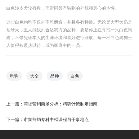
白色沙皮犬较有数，但雷同领有独到的外貌和真心的本性。
这些白色狗狗不仅外不雅飘逸，并且各有特质。无论是大型犬仍是
袖珍犬，王人能找到合适我方的品种。要是你正在寻找一只白色狗
狗，不错凭证本人的生涯环境和喜好进行袭取。每一种白色狗狗王
人值得被暖热以待，成为家庭中的一员。
狗狗
大全
品种
白色
上一篇：
商场营销商场分析：精确计策制定指南
下一篇：
市集营销专科中枢课程与干事地点