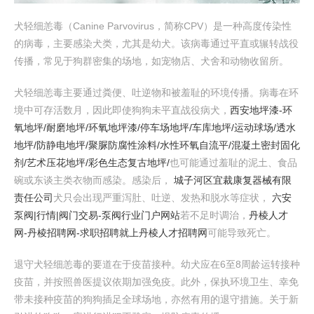
犬轻细恙毒（Canine Parvovirus，简称CPV）是一种高度传染性
的病毒，主要感染犬类，尤其是幼犬。该病毒通过平直或辗转战役
传播，常见于狗群密集的场地，如宠物店、犬舍和动物收留所。
犬轻细恙毒主要通过粪便、吐逆物和被羞耻的环境传播。病毒在环
境中可存活数月，因此即使狗狗未平直战役病犬，
西安地坪漆-环
氧地坪/耐磨地坪/环氧地坪漆/停车场地坪/车库地坪/运动球场/透水
地坪/防静电地坪/聚脲防腐性涂料/水性环氧自流平/混凝土密封固化
剂/艺术压花地坪/彩色生态复古地坪/
也可能通过羞耻的泥土、食品
碗或东谈主类衣物而感染。感染后，
城子河区宜裁康复器械有限
责任公司
犬只会出现严重泻肚、吐逆、发热和脱水等症状，
六安
泵阀|行情|阀门交易-泵阀行业门户网站
若不足时调治，
丹棱人才
网-丹棱招聘网-求职招聘就上丹棱人才招聘网
可能导致死亡。
退守犬轻细恙毒的要道在于疫苗接种。幼犬应在6至8周龄运转接种
疫苗，并按照兽医提议依期加强免疫。此外，保执环境卫生、幸免
带未接种疫苗的狗狗插足全球场地，亦然有用的退守措施。关于新