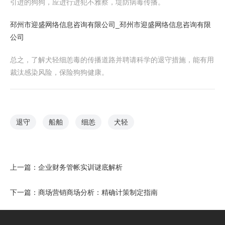
引进的狗狗，应进行进犯不雅察，堤防病毒传播。
邳州市迎盛网络信息咨询有限公司_邳州市迎盛网络信息咨询有限
公司
总之，了解犬轻细恙毒的传播道路并聘请科学的退守措施，能有用
裁汰感染风险，保险狗狗健康。
退守
船舶
细恙
犬轻
上一篇：
企业财务管帐实训谜底解析
下一篇：
商场营销商场分析：精确计策制定指南